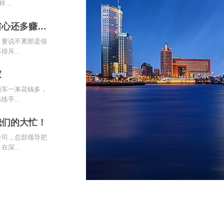
...
省心还多赚
，要说不累那是假
斥...
家
新车一来花钱多，
手...
我们的大忙！
公司，总部领导把
深...