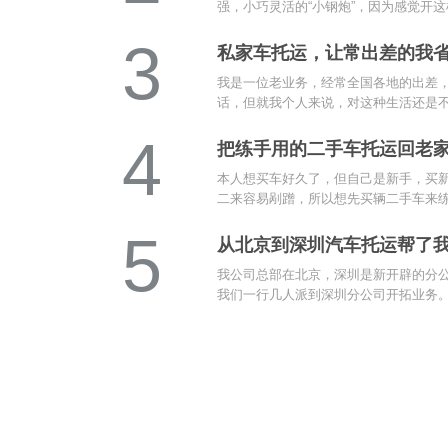
强，小巧灵活的“小钢炮”，因为感觉开这样
3
私家车托运，让常出差的我
钱！
我是一位老业务，经常全国各地的出差
话，但就我个人来说，对这种生活还是不排
4
把练手用的二手车托运回老
本人想买车好久了，但自己是新手，买
二来容易剐蹭，所以想先买辆二手车来练练
5
从北京到深圳汽车托运帮了
我公司总部在北京，深圳是新开辟的分
我们一行几人派到深圳分公司开拓业务。在